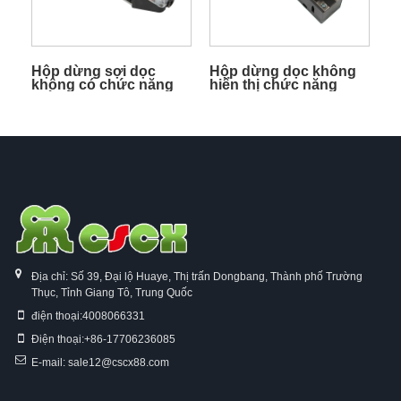
Hộp dừng sợi dọc
Hộp dừng dọc không
không có chức năng
hiển thị chức năng
hiển thị
bình thường
Địa chỉ: Số 39, Đại lộ Huaye, Thị trấn Dongbang, Thành phố Trường
Thục, Tỉnh Giang Tô, Trung Quốc
điện thoại:
4008066331
Điện thoại:
+86-17706236085
E-mail:
sale12@cscx88.com