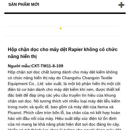
SẢN PHẨM MỚI
Hộp chặn dọc cho máy dệt Rapier không có chức
năng hiển thị
Người mẫu:CXT-TM11-8-109
Hộp chặn sợi dọc chất lượng dành cho máy dệt kiếm không
có chức năng hiển thị này do Changshu Changxin Textile
Equipment Co., Ltd. sản xuất, là một bộ phận hiển thị một cột
điện tử cơ bản dành cho máy dệt kiếm khí nén, được thiết kế
đặc biệt để đáp ứng các yêu cầu truyền tín hiệu của khung
chặn sợi dọc. Nó tương thích với nhiều loại máy dệt liễu kiếm
trong nước và quốc tế, bao gồm cả máy dệt của Itema và
Picanol. Phích cắm tròn bốn lỗ, ba chân của nó kết hợp hoàn
hảo với đầu nối của máy. Hiệu suất tiếp xúc điện tử ổn định
của nó mang lại khả năng phát hiện đứt sợi dọc đáng tin cậy,