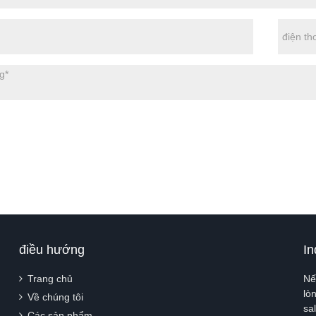
điều hướng
In
Trang chủ
Nế
lò
Về chúng tôi
sa
Các sản phẩm