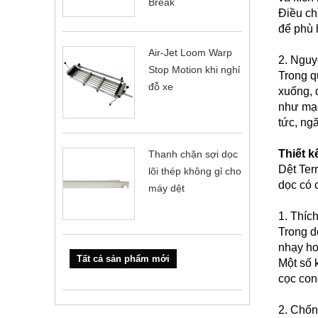
Break
Điều ch
để phù 
Air-Jet Loom Warp
2. Nguy
Stop Motion khi nghỉ
Trong q
đỗ xe
xuống, 
như mạc
tức, ng
Thiết k
Thanh chặn sợi dọc
Dệt Ter
lõi thép không gỉ cho
dọc có 
máy dệt
1. Thích
Trong d
nhạy hơ
Tất cả sản phẩm mới
Một số 
cọc con
2. Chốn