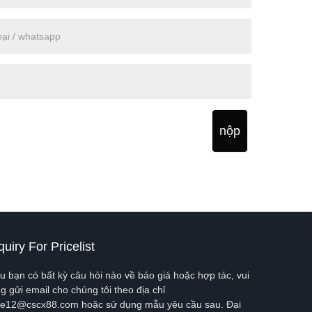
nộp
quiry For Pricelist
u bạn có bất kỳ câu hỏi nào về báo giá hoặc hợp tác, vui
ng gửi email cho chúng tôi theo địa chỉ
le12@cscx88.com hoặc sử dụng mẫu yêu cầu sau. Đại