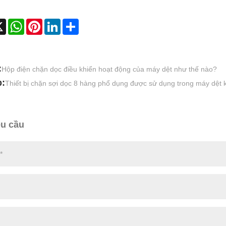
ebook
X
WhatsApp
Pinterest
LinkedIn
Share
:
Hộp điện chặn dọc điều khiển hoạt động của máy dệt như thế nào?
p:
Thiết bị chặn sợi dọc 8 hàng phổ dụng được sử dụng trong máy dệt 
êu cầu