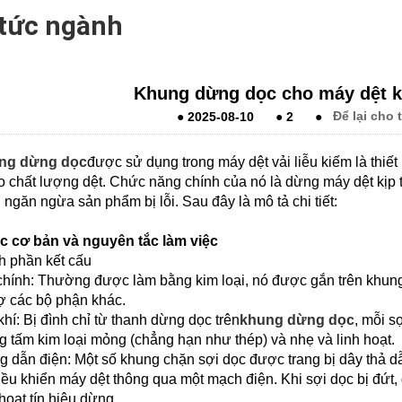
 tức ngành
Khung dừng dọc cho máy dệt kh
●
2025-08-10
●
2
●
Để lại cho 
ng dừng dọc
được sử dụng trong máy dệt vải liễu kiếm là thiết 
 chất lượng dệt. Chức năng chính của nó là dừng máy dệt kịp th
 ngăn ngừa sản phẩm bị lỗi. Sau đây là mô tả chi tiết:
c cơ bản và nguyên tắc làm việc
h phần kết cấu
hính: Thường được làm bằng kim loại, nó được gắn trên khung k
rợ các bộ phận khác.
khí: Bị đình chỉ từ thanh dừng dọc trên
khung dừng dọc
, mỗi s
g tấm kim loại mỏng (chẳng hạn như thép) và nhẹ và linh hoạt.
g dẫn điện: Một số khung chặn sợi dọc được trang bị dây thả d
iều khiển máy dệt thông qua một mạch điện. Khi sợi dọc bị đứt, 
hoạt tín hiệu dừng.