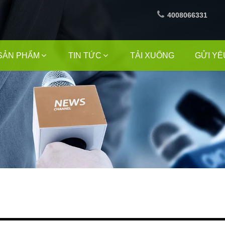
4008066331
SẢN PHẨM
TIN TỨC
TẢI XUỐNG
GỬI YÊ