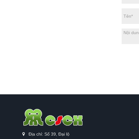
Địa chỉ: Số 39, Đại lộ