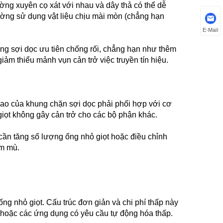
hường xuyên cọ xát với nhau và dây thả có thể dễ
ờng sử dụng vật liệu chịu mài mòn (chẳng hạn
E-Mail
chống sợi dọc ưu tiên chống rối, chẳng hạn như thêm
ảm thiểu mảnh vụn cản trở việc truyền tín hiệu.
 cao của khung chặn sợi dọc phải phối hợp với cơ
giọt không gây cản trở cho các bộ phận khác.
cần tăng số lượng ống nhỏ giọt hoặc điều chỉnh
ểm mù.
ng nhỏ giọt. Cấu trúc đơn giản và chi phí thấp này
p hoặc các ứng dụng có yêu cầu tự động hóa thấp.