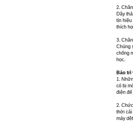
2. Chân
Dây thả
tín hiệ
thích h
3. Chân
Chúng s
chống n
học.
Bảo trì
1. Nhữn
có bị m
điện để
2. Chức 
thời cả
máy dệt