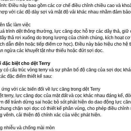
ỉnh: Điều này bao gồm các cơ chế điều chỉnh chiều cao và kho
hợp với các độ dày sợi và mật độ vải khác nhau nhằm đảm bảo 
ên tắc làm việc
uá trình dệt thông thường, lực căng dọc hỗ trợ các dây thả, giữ
dây thả rơi xuống do trọng lượng của chính chúng, kích hoạt 
h dẫn điện hoặc tiếp điểm cơ học). Điều này báo hiệu cho hệ 
ăn ngừa các khuyết tật như thiếu hoặc đứt sợi dọc.
ế đặc biệt cho dệt Terry
ry có cấu trúc vòng terry và sự phân bố độ căng của sợi dọc kh
các đặc điểm thiết kế sau:
 ứng với các biến đổi về lực căng trong dệt Terry
ệt terry, lực căng dọc của mặt đất và cọc khác nhau đáng kể, đ
n để tránh dừng sai hoặc bỏ sót phát hiện do dao động lực căn
khung chặn sợi dọc có thiết kế phân vùng, cho phép điều chỉnh 
g vênh, cải thiện độ chính xác của việc phát hiện.
g nhiễu và chống mài mòn