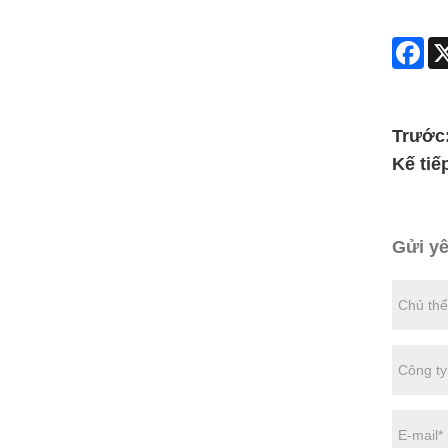
Fac
Trước
Kế tiế
Gửi y