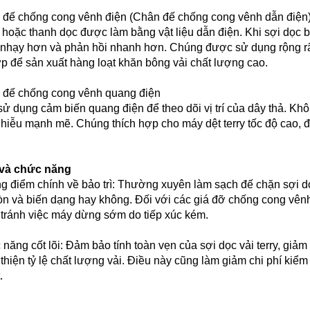
 đế chống cong vênh điện (Chân đế chống cong vênh dẫn điện
 hoặc thanh dọc được làm bằng vật liệu dẫn điện. Khi sợi dọc 
u nhạy hơn và phản hồi nhanh hơn. Chúng được sử dụng rộng rãi 
ợp để sản xuất hàng loạt khăn bông vải chất lượng cao.
 đế chống cong vênh quang điện
ử dụng cảm biến quang điện để theo dõi vị trí của dây thả. Kh
hiễu mạnh mẽ. Chúng thích hợp cho máy dệt terry tốc độ cao, đ
 và chức năng
g điểm chính về bảo trì: Thường xuyên làm sạch đế chặn sợi dọc
òn và biến dạng hay không. Đối với các giá đỡ chống cong vênh
 tránh việc máy dừng sớm do tiếp xúc kém.
năng cốt lõi: Đảm bảo tính toàn vẹn của sợi dọc vải terry, giảm 
i thiện tỷ lệ chất lượng vải. Điều này cũng làm giảm chi phí ki
.