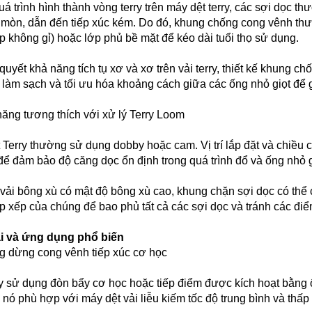
uá trình hình thành vòng terry trên máy dệt terry, các sợi dọc t
 mòn, dẫn đến tiếp xúc kém. Do đó, khung chống cong vênh thư
p không gỉ) hoặc lớp phủ bề mặt để kéo dài tuổi thọ sử dụng.
 quyết khả năng tích tụ xơ và xơ trên vải terry, thiết kế khung 
 làm sạch và tối ưu hóa khoảng cách giữa các ống nhỏ giọt để gi
năng tương thích với xử lý Terry Loom
 Terry thường sử dụng dobby hoặc cam. Vị trí lắp đặt và chiều
để đảm bảo độ căng dọc ổn định trong quá trình đổ và ống nhỏ 
 vải bông xù có mật độ bông xù cao, khung chặn sợi dọc có thể 
p xếp của chúng để bao phủ tất cả các sợi dọc và tránh các đi
ại và ứng dụng phổ biến
g dừng cong vênh tiếp xúc cơ học
y sử dụng đòn bẩy cơ học hoặc tiếp điểm được kích hoạt bằng ố
 nó phù hợp với máy dệt vải liễu kiếm tốc độ trung bình và thấ