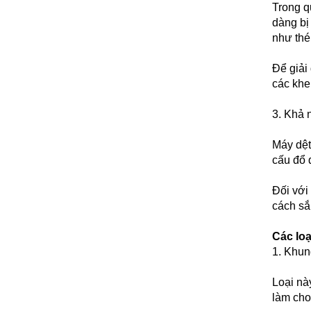
Trong q
dàng bị
như thé
Để giải
các khe
3. Khả 
Máy dệt
cấu đổ 
Đối với
cách sắ
Các lo
1. Khun
Loại nà
làm cho