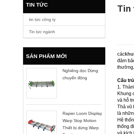
TIN TỨC
Tin
tin tức công ty
Tin tức ngành
các
khu
SẢN PHẨM MỚI
đảm bảo
thường,
Nghiêng dọc Dừng
chuyển động
Cấu trú
1. Thàn
Khung c
và hỗ t
Thả vũ 
là nhữn
Rapier Loom Display
Hệ thốn
Warp Stop Motion
thống đ
Thiết bị dừng Warp
và kích 