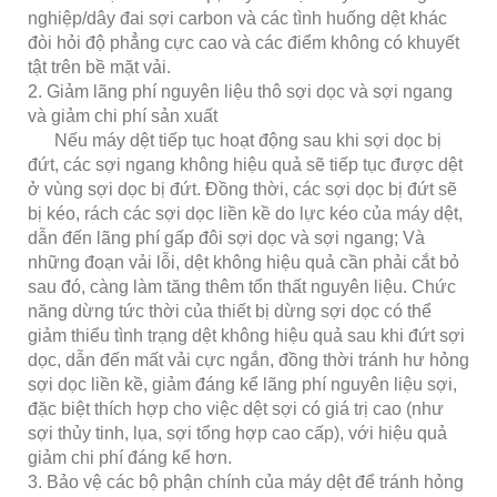
nghiệp/dây đai sợi carbon và các tình huống dệt khác
đòi hỏi độ phẳng cực cao và các điểm không có khuyết
tật trên bề mặt vải.
2. Giảm lãng phí nguyên liệu thô sợi dọc và sợi ngang
và giảm chi phí sản xuất
Nếu máy dệt tiếp tục hoạt động sau khi sợi dọc bị
đứt, các sợi ngang không hiệu quả sẽ tiếp tục được dệt
ở vùng sợi dọc bị đứt. Đồng thời, các sợi dọc bị đứt sẽ
bị kéo, rách các sợi dọc liền kề do lực kéo của máy dệt,
dẫn đến lãng phí gấp đôi sợi dọc và sợi ngang; Và
những đoạn vải lỗi, dệt không hiệu quả cần phải cắt bỏ
sau đó, càng làm tăng thêm tổn thất nguyên liệu. Chức
năng dừng tức thời của thiết bị dừng sợi dọc có thể
giảm thiểu tình trạng dệt không hiệu quả sau khi đứt sợi
dọc, dẫn đến mất vải cực ngắn, đồng thời tránh hư hỏng
sợi dọc liền kề, giảm đáng kể lãng phí nguyên liệu sợi,
đặc biệt thích hợp cho việc dệt sợi có giá trị cao (như
sợi thủy tinh, lụa, sợi tổng hợp cao cấp), với hiệu quả
giảm chi phí đáng kể hơn.
3. Bảo vệ các bộ phận chính của máy dệt để tránh hỏng