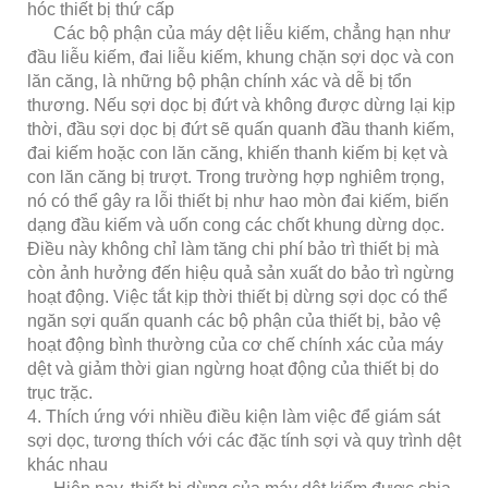
hóc thiết bị thứ cấp
Các bộ phận của máy dệt liễu kiếm, chẳng hạn như
đầu liễu kiếm, đai liễu kiếm, khung chặn sợi dọc và con
lăn căng, là những bộ phận chính xác và dễ bị tổn
thương. Nếu sợi dọc bị đứt và không được dừng lại kịp
thời, đầu sợi dọc bị đứt sẽ quấn quanh đầu thanh kiếm,
đai kiếm hoặc con lăn căng, khiến thanh kiếm bị kẹt và
con lăn căng bị trượt. Trong trường hợp nghiêm trọng,
nó có thể gây ra lỗi thiết bị như hao mòn đai kiếm, biến
dạng đầu kiếm và uốn cong các chốt khung dừng dọc.
Điều này không chỉ làm tăng chi phí bảo trì thiết bị mà
còn ảnh hưởng đến hiệu quả sản xuất do bảo trì ngừng
hoạt động. Việc tắt kịp thời thiết bị dừng sợi dọc có thể
ngăn sợi quấn quanh các bộ phận của thiết bị, bảo vệ
hoạt động bình thường của cơ chế chính xác của máy
dệt và giảm thời gian ngừng hoạt động của thiết bị do
trục trặc.
4. Thích ứng với nhiều điều kiện làm việc để giám sát
sợi dọc, tương thích với các đặc tính sợi và quy trình dệt
khác nhau