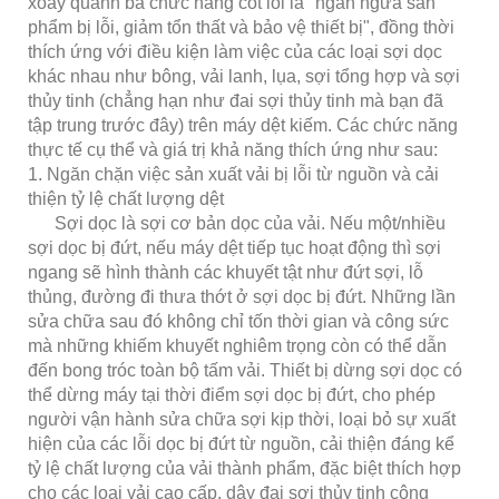
xoay quanh ba chức năng cốt lõi là "ngăn ngừa sản
phẩm bị lỗi, giảm tổn thất và bảo vệ thiết bị", đồng thời
thích ứng với điều kiện làm việc của các loại sợi dọc
khác nhau như bông, vải lanh, lụa, sợi tổng hợp và sợi
thủy tinh (chẳng hạn như đai sợi thủy tinh mà bạn đã
tập trung trước đây) trên máy dệt kiếm. Các chức năng
thực tế cụ thể và giá trị khả năng thích ứng như sau:
1. Ngăn chặn việc sản xuất vải bị lỗi từ nguồn và cải
thiện tỷ lệ chất lượng dệt
Sợi dọc là sợi cơ bản dọc của vải. Nếu một/nhiều
sợi dọc bị đứt, nếu máy dệt tiếp tục hoạt động thì sợi
ngang sẽ hình thành các khuyết tật như đứt sợi, lỗ
thủng, đường đi thưa thớt ở sợi dọc bị đứt. Những lần
sửa chữa sau đó không chỉ tốn thời gian và công sức
mà những khiếm khuyết nghiêm trọng còn có thể dẫn
đến bong tróc toàn bộ tấm vải. Thiết bị dừng sợi dọc có
thể dừng máy tại thời điểm sợi dọc bị đứt, cho phép
người vận hành sửa chữa sợi kịp thời, loại bỏ sự xuất
hiện của các lỗi dọc bị đứt từ nguồn, cải thiện đáng kể
tỷ lệ chất lượng của vải thành phẩm, đặc biệt thích hợp
cho các loại vải cao cấp, dây đai sợi thủy tinh công