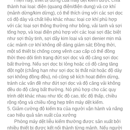
Hiện nay, thiết bị dừng của máy dệt kiếm được chia
thành hai loại: điện (quang điện/điện dung) và cơ khí
(mảnh dừng/kim dừng), có thể thích ứng với các sợi dọc
có độ dày và chất liệu khác nhau: loại cơ khí phù hợp
với các loại sợi thông thường như bông, vải lanh và sợi
tổng hợp, và loại điện phù hợp với các loại sợi đặc biệt
như sợi thủy tinh, sợi dây kim loại và sợi denier mịn mà
các mảnh cơ khí không dễ dàng giám sát; Đồng thời,
một số thiết bị chống cong vênh cao cấp có thể đồng
thời theo dõi tình trạng đứt sợi dọc và độ căng sợi dọc
bất thường. Nếu sợi dọc bị lỏng hoặc có độ căng tăng
đột ngột (chẳng hạn như sợi dọc bị thắt nút hoặc độ dày
sợi không đồng đều), nó cũng sẽ kích hoạt điểm dừng,
tránh các vấn đề như đứt sợi dọc và độ căng vải không
đều do độ căng bất thường. Nó phù hợp cho các quy
trình dệt khác nhau như tốc độ cao, tốc độ thấp, chiều
rộng rộng và chiều rộng hẹp trên máy dệt kiếm.
5. Giảm cường độ kiểm tra của người vận hành và nâng
cao hiệu quả sản xuất của xưởng
Phòng máy dệt liễu kiếm thường được sản xuất bởi
nhiều thiết bị được kết nối thành từng mảnh. Nếu người