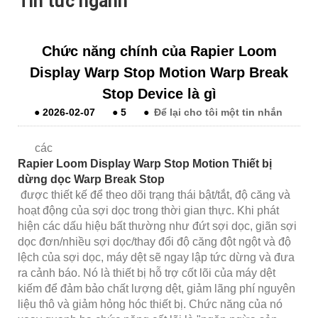
Tin tức ngành
Chức năng chính của Rapier Loom
Display Warp Stop Motion Warp Break
Stop Device là gì
●
2026-02-07
●
5
●
Để lại cho tôi một tin nhắn
các
Rapier Loom Display Warp Stop Motion Thiết bị
dừng dọc Warp Break Stop
được thiết kế để theo dõi trạng thái bật/tắt, độ căng và
hoạt động của sợi dọc trong thời gian thực. Khi phát
hiện các dấu hiệu bất thường như đứt sợi dọc, giãn sợi
dọc đơn/nhiều sợi dọc/thay đổi độ căng đột ngột và độ
lệch của sợi dọc, máy dệt sẽ ngay lập tức dừng và đưa
ra cảnh báo. Nó là thiết bị hỗ trợ cốt lõi của máy dệt
kiếm để đảm bảo chất lượng dệt, giảm lãng phí nguyên
liệu thô và giảm hỏng hóc thiết bị. Chức năng của nó