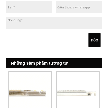
nộp
Những sảm phẩm tương tự